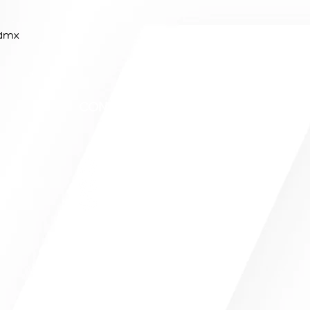
 Cdmx
CONTACTO
info@camemoreno.com
@Camemoreno83
@camemoreno
Came Moreno
Para CAME ART, este sitio web fue
desarrollado por
www.crea-
tdigital.com