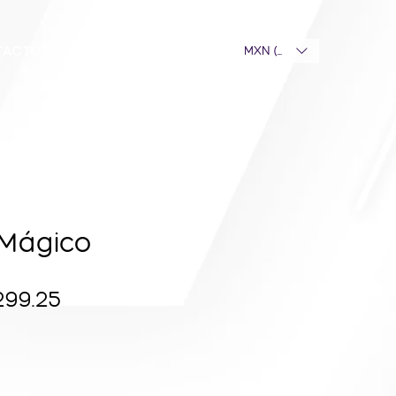
TACTO
MXN ($)
Mágico
ecio
Precio
299.25
de
oferta