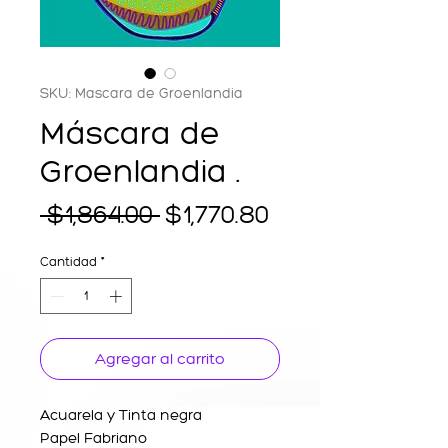
SKU: Mascara de Groenlandia
Máscara de
Groenlandia .
Precio
Precio
 $1,864.00 
$1,770.80
de
Cantidad
*
oferta
Agregar al carrito
Acuarela y Tinta negra
Papel Fabriano