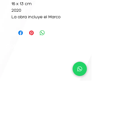
16 x 13 cm
2020
La obra incluye el Marco
CONTACTO
info@camemoreno.co
m
@Camemoreno83
@camemoreno
Came Moreno
Para CAME ART, este sitio web fue
desarrollado por
www.crea-tdigital.com
¡VAMOS A CREAR