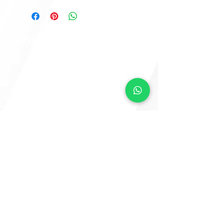
CONTACTO
info@camemoreno.co
m
@Camemoreno83
@camemoreno
Came Moreno
Para CAME ART, este sitio web fue
desarrollado por
www.crea-tdigital.com
¡VAMOS A CREAR
JUNTOS!