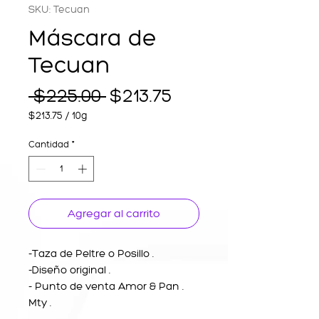
SKU: Tecuan
Máscara de
Tecuan
Precio
Precio
 $225.00 
$213.75
de
$213.75
/
10g
$213.75
oferta
por
Cantidad
*
10
Gramos
Agregar al carrito
-Taza de Peltre o Posillo .
-Diseño original .
- Punto de venta Amor & Pan .
Mty .