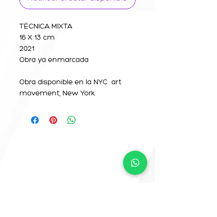
TÈCNICA MIXTA
16 X 13 cm
2021
Obra ya enmarcada
Obra disponible en la NYC art
movement, New York.
CONTACTO
info@camemoreno.co
m
@Camemoreno83
@camemoreno