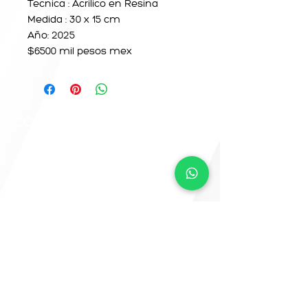
Tecnica : Acrilico en Resina
Medida : 30 x 15 cm
Año: 2025
$6500 mil pesos mex
CONTACTO
info@camemoreno.co
m
@Camemoreno83
@camemoreno
Came Moreno
Para CAME ART, este sitio web fue
desarrollado por
www.crea-tdigital.com