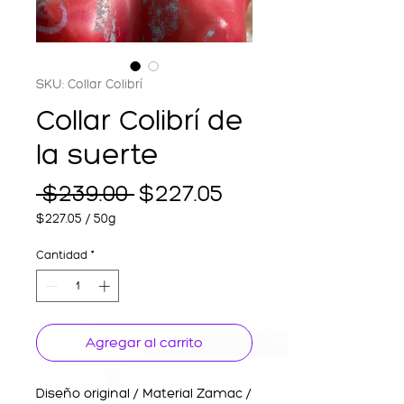
SKU: Collar Colibrí
Collar Colibrí de
la suerte
Precio
Precio
 $239.00 
$227.05
de
$227.05
/
50g
$227.05
oferta
por
Cantidad
*
50
Gramos
Agregar al carrito
Diseño original / Material Zamac /