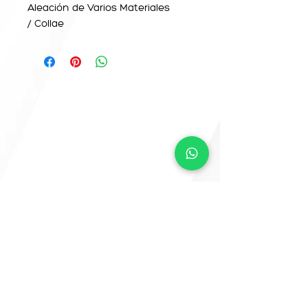
Aleación de Varios Materiales
/ Collae
CONTACTO
info@camemoreno.co
m
@Camemoreno83
@camemoreno
Came Moreno
Para CAME ART, este sitio web fue
desarrollado por
www.crea-tdigital.com
¡VAMOS A CREAR
JUNTOS!