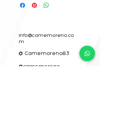
CONTACTO
info@camemoreno.co
m
@ Camemoreno83
@camemoreno
Came Moreno
Para CAME ART, este sitio web fue
desarrollado por
www.crea-tdigital.com
¡VAMOS A CREAR
JUNTOS!