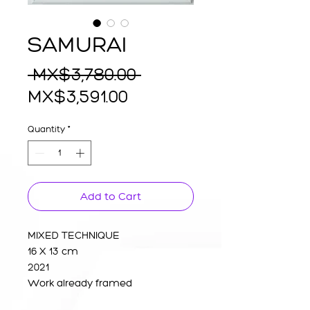
SAMURAI
Regular
 MX$3,780.00 
Sale
Price
MX$3,591.00
Price
Quantity
*
Add to Cart
MIXED TECHNIQUE
16 X 13 cm
2021
Work already framed