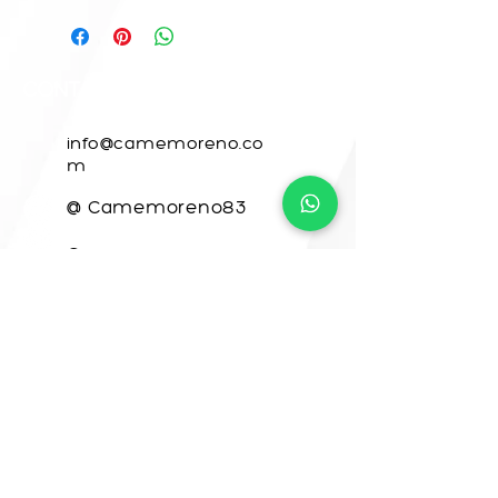
CONTACTO
info@camemoreno.co
m
@ Camemoreno83
@camemoreno
Came Moreno
Para CAME ART, este sitio web fue
desarrollado por
www.crea-tdigital.com
¡VAMOS A CREAR
JUNTOS!