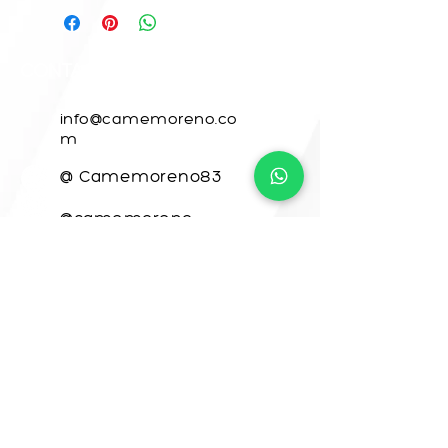
CONTACTO
info@camemoreno.co
m
@ Camemoreno83
@camemoreno
Came Moreno
Para CAME ART, este sitio web fue
desarrollado por
www.crea-tdigital.com
¡VAMOS A CREAR
JUNTOS!