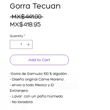
Gorra Tecuan
Regular
 MX$441.00 
Sale
Price
MX$418.95
Price
Quantity
*
Add to Cart
-Gorra de Gamuza 100 % algodón .
- Diseño original Came Moreno .
- envio a todo Mexico y El
Extranjero .
- Lavar con un paño húmedo
- No lavadora