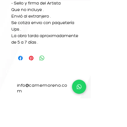
- Sello y firma del Artista
Que no incluye .
Envió al extranjero .
Se cotiza envio con paquetería
Ups .
La obra tarda aproximadamente
de 5 a 7 días .
CONTACTO
info@camemoreno.co
m
@ Camemoreno83
@camemoreno
Came Moreno