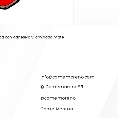
idad con adhesivo y laminado mate.
CONTACTO
info@camemoreno.com
@ Camemoreno83
@camemoreno
Came Moreno