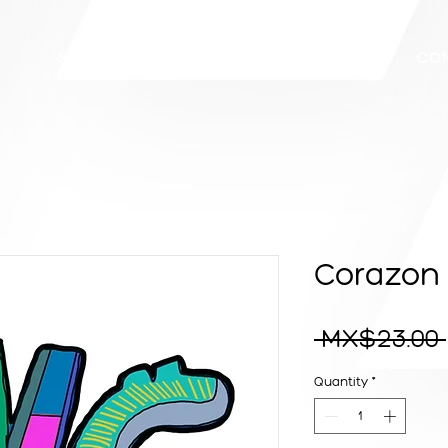
E
STORE
BIOGRAPHY
WALLS
CO
Corazon 
 MX$23.00 
Quantity
*