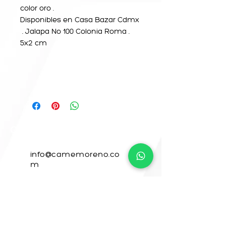
color oro .
Disponibles en Casa Bazar Cdmx
. Jalapa No 100 Colonia Roma .
5x2 cm
CONTACTO
info@camemoreno.co
m
@ Camemoreno83
@camemoreno
Came Moreno