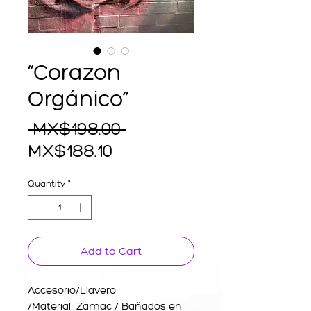
“Corazon
Orgánico”
Regular
 MX$198.00 
Sale
Price
MX$188.10
Price
Quantity
*
Add to Cart
Accesorio/Llavero
/Material Zamac / Bañados en