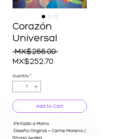
Corazón
Universal
Regular
 MX$266.00 
Sale
Price
MX$252.70
Price
Quantity
*
Add to Cart
-Pintado a Mano
-Diseño Original = Came Moreno /
Shogo Iwakiri