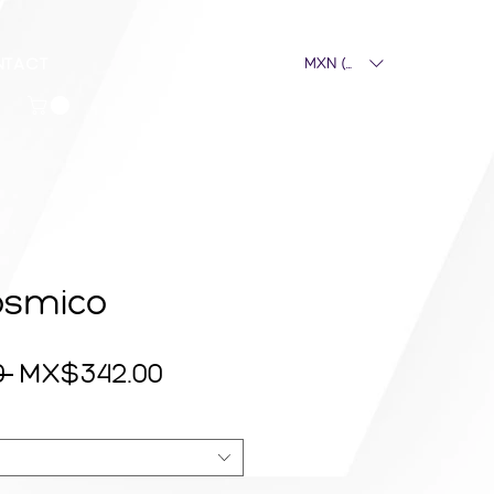
NTACT
MXN ($)
Cosmico
Regular
Sale
 
MX$342.00
Price
Price