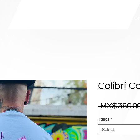
E
STORE
BIOGRAPHY
WALLS
CO
Colibrí 
 MX$360.00
Tallas
*
Select