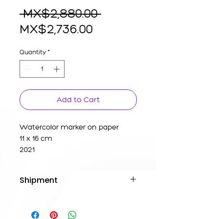
Regular
 MX$2,880.00 
Sale
Price
MX$2,736.00
Price
Quantity
*
Add to Cart
Watercolor marker on paper
11 x 16 cm
2021
Shipment
Inform if you want the work
framed