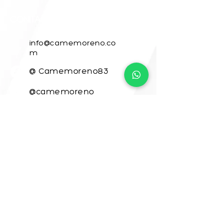
CONTACTO
info@camemoreno.co
m
@ Camemoreno83
@camemoreno
Came Moreno
Para CAME ART, este sitio web fue
desarrollado por
www.crea-tdigital.com
¡VAMOS A CREAR
JUNTOS!