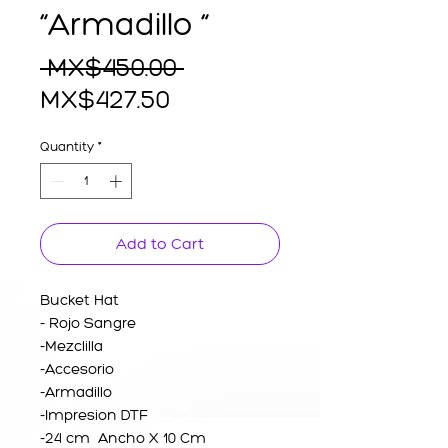
“Armadillo “
Regular
 MX$450.00 
Sale
Price
MX$427.50
Price
Quantity
*
Add to Cart
Bucket Hat
- Rojo Sangre
-Mezclilla
-Accesorio
-Armadillo
-Impresion DTF
-24 cm Ancho X 10 Cm