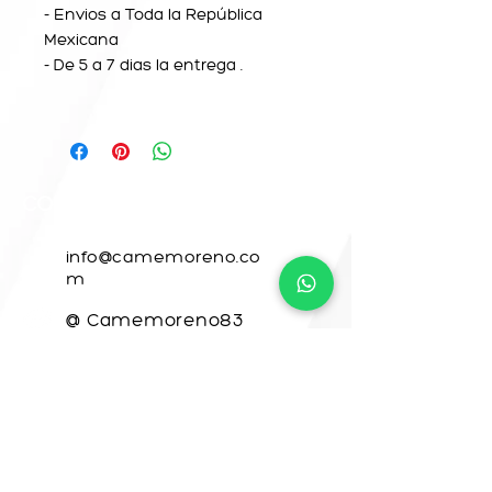
- Envios a Toda la República
Mexicana
- De 5 a 7 dias la entrega .
CONTACTO
info@camemoreno.co
m
@ Camemoreno83
@camemoreno
Came Moreno
Para CAME ART, este sitio web fue
desarrollado por
www.crea-tdigital.com