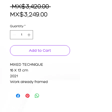
Regular
 MX$3,420.00 
Sale
Price
MX$3,249.00
Price
Quantity
*
Add to Cart
MIXED TECHNIQUE
16 X 13 cm
2021
Work already framed
CONTACTO