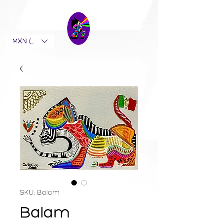
MXN ($)
SKU: Balam
Balam