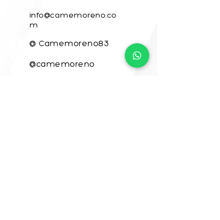
info@camemoreno.co
m
@ Camemoreno83
@camemoreno
Came Moreno
Para CAME ART, este sitio web fue
desarrollado por
www.crea-tdigital.com
¡VAMOS A CREAR
JUNTOS!