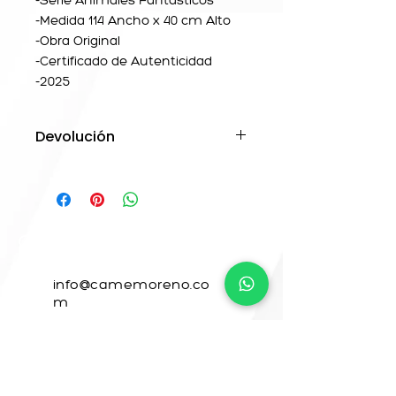
-Medida 114 Ancho x 40 cm Alto
-Obra Original
-Certificado de Autenticidad
-2025
Devolución
El producto cuenta con garantía
del envio .
Si llega la obra dañada , nos
hacemos responsables de los
daños presentados .
CONTACTO
info@camemoreno.co
m
@ Camemoreno83
@camemoreno