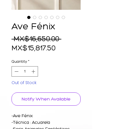
Ave Fénix
Regular
 MX$16,650.00 
Sale
Price
MX$15,817.50
Price
Quantity
*
Out of Stock
Notify When Available
-Ave Fénix
-Técnica : Acuarela
-Serie Animales Fantásticos